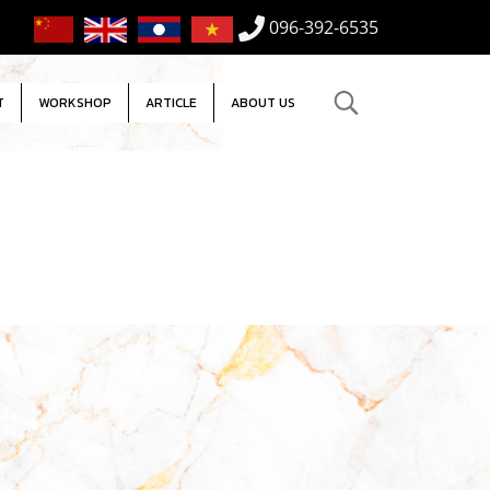
096-392-6535
T
WORKSHOP
ARTICLE
ABOUT US