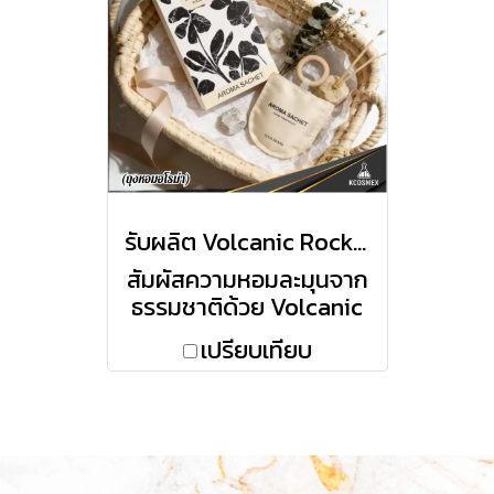
รับผลิต Volcanic Rock Scent Sachet ถุงหอมหินภูเขาไฟกระจายกลิ่นหอมยาวนาน พลังจากธรรมชาติเพื่อบรรยากาศอันเป็นเอกลักษณ์
สัมผัสความหอมละมุนจาก
ธรรมชาติด้วย Volcanic
Rock Scent Sachet ถุง
เปรียบเทียบ
หอมที่ใช้หินภูเขาไฟ
(Volcanic Rock) แท้ที่มี
โครงสร้างพรุนเป็นพิเศษ
ช่วยดูดซับและค่อยๆ
ปล่อยกลิ่นหอมได้ยาวนาน