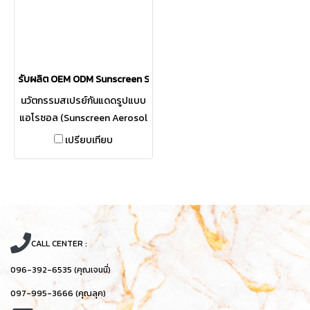
Resistance 60% เหมาะสำหรับ
กิจกรรมกลางแจ้งทุกประเภท
รับผลิต OEM ODM Sunscreen Spray สเปรย์กันแดดละอองละเอียดสูตร Aer
นวัตกรรมสเปรย์กันแดดรูปแบบ
แอโรซอล (Sunscreen Aerosol
Spray) ที่ช่วยให้การปกป้องผิว
เปรียบเทียบ
จากแสงแดดเป็นเรื่องง่ายและ
รวดเร็ว ด้วยค่า SPF 50 PA+++ ที่
ช่วยสะท้อนและดูดซับรังสี UVA
และ UVB ได้อย่างมีประสิทธิภาพ
เนื้อสเปรย์ละอองละเอียดพิเศษ
ซึมซาบไว ให้สัมผัสที่บางเบา
CALL CENTER :
สบายผิว ไม่เหนียวเหนอะหนะ และ
096-392-6535 (คุณเจนนี่)
ไม่ทิ้งคราบขาว สามารถฉีดทับ
เมคอัพระหว่างวันได้โดยไม่ทำให้
097-995-3666 (คุณลุค)
เครื่องสำอางเลอะ