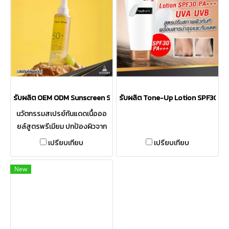
SPF50 PA++++ เนื้อสัมผัสขุ่น
SPF50 PA++++ เนื้อสัมผัสใส
บางเบา ซึมซาบเร็ว ไม่ทิ้งคราบขาว
บางเบา ซึมซาบเร็ว ไม่ทิ้งคราบขาว
และไม่รบกวนเมคอัพ พร้อม
และไม่รบกวนเมคอัพ พร้อม
คุณสมบัติ Coral Friendly เป็น
คุณสมบัติ Coral Friendly เป็น
มิตรต่อปะการังและสิ่งแวดล้อม
มิตรต่อปะการังและสิ่งแวดล้อม
ผสานน้ำมันบำรุงผิวจากธรรมชาติ
ผสานน้ำมันบำรุงผิวจากธรรมชาติ
เพื่อผิวเนียนนุ่มตลอดวัน
เพื่อผิวเนียนนุ่มตลอดวัน
รับผลิต OEM ODM Sunscreen Spray กันแดดเนื้อออยล์รูปแบบสเปรย์ SPF50
รับผลิต Tone-Up Lotion SPF30PA
นวัตกรรมสเปรย์กันแดดเนื้อออ
ยล์สูตรพรีเมียม ปกป้องผิวจาก
แสงแดดได้มากกว่าผิวที่ไม่ทา
เปรียบเทียบ
เปรียบเทียบ
กันแดดถึง 50 เท่า ด้วยค่า SPF50
PA++++ ครอบคลุมทั้งรังสี UVA
New
และ UVB แบบ Broad UV
Spectrum เนื้อสัมผัสบางเบา ซึม
ไว มอบผิวดูเนียนนุ่มและเต่งตึง
ด้วยคุณค่าจากน้ำมันธรรมชาติ
โดดเด่นด้วยคุณสมบัติ Water