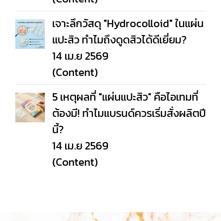
เจาะลึกวัสดุ "Hydrocolloid" ในแผ่น
แปะสิว ทำไมถึงดูดสิวได้ดีเยี่ยม?
14 เม.ย 2569
(Content)
5 เหตุผลที่ "แผ่นแปะสิว" คือไอเทมที่
ต้องมี! ทำไมแบรนด์ควรเริ่มสั่งผลิตปี
นี้?
14 เม.ย 2569
(Content)