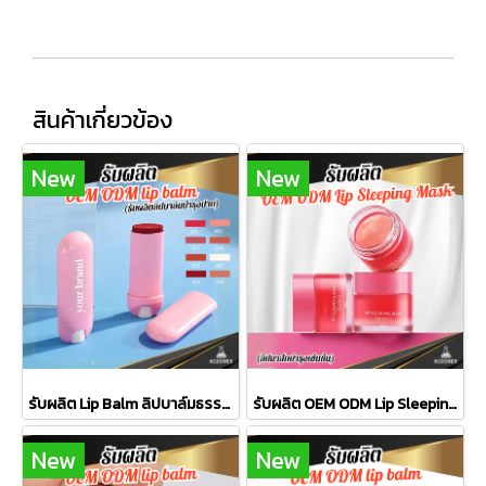
สินค้าเกี่ยวข้อง
New
New
รับผลิต Lip Balm ลิปบาล์มธรรมชาติ กู้ปากแห้งลอกให้กลับมาเนียนนุ่ม ชุ่มชื้นยาวนาน ด้วยพลังน้ำมันสกัด
รับผลิต OEM ODM Lip Sleeping Mask ลิปมาส์กบำรุงเข้มข้น ฟื้นฟูริมฝีปากเนียนนุ่ม ชุ่มชื้นยาวนานเพียงชั่วข้ามคืน
New
New