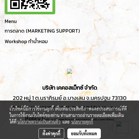
Menu
การตลาด (MARKETING SUPPORT)
Workshop ทำน้ำหอม
บริษัท เคคอสเม็กซ์ จำกัด
202 หมู่ 1 ต.นราภิรมย์ อ.บางเลน จ.นครปฐม 73130
© 2025 KCOSMEX SCIENCE LAB | [LLMs Access
เว็บไซต์นี้มีการใช้งานคุกกี้ เพื่อเพิ่มประสิทธิภาพและประสบการณ์ที่ดี
ในการใช้งานเว็บไซต์ของท่าน ท่านสามารถอ่านรายละเอียดเพิ่มเติม
Policy]
(
https://www.kcosmexsciencelab.com/llms
)
ได้ที่
นโยบายความเป็นส่วนตัว
และ
นโยบายคุกกี้
ผู้เข้าชมวันนี้
1
ตั้งค่าคุกกี้
ยอมรับทั้งหมด