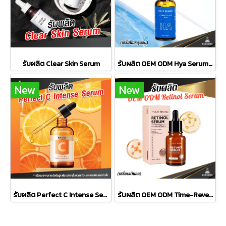
รับผลิต Clear Skin Serum
รับผลิต OEM ODM Hya Serum เซรั่มไฮยาลูรอนิกเข้มข้น เติมเต็มความชุ่มชื้นล้ำลึก เพื่อผิวอิ่มน้ำ ฟูเด้ง และดูสุขภาพดีอย่างเป็นธรรมชาติ
New
New
รับผลิต Perfect C Intense Serum
รับผลิต OEM ODM Time-Reversing Retinol Serum เซรั่มเรตินอลสูตรเข้มข้น 2% ผสานนวัตกรรม Encapsulation ฟื้นผิวอ่อนเยาว์ ลดเลือนริ้วรอย และจุดด่างดำ