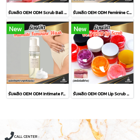
รับผลิต OEM ODM Scrub Ball สครับบอลสูตรน้ำตาลขัดผิว ดีไซน์ทันสมัย ใช้งานง่าย เพื่อผิวเนียนนุ่ม กระจ่างใส ในขั้นตอนเดียว
รับผลิต OEM ODM Feminine Cleanser ผลิตภัณฑ์ทำความสะอาดจุดซ่อนเร้นสูตรอ่อนโยน ผสาน Probiotics รักษาสมดุลธรรมชาติและระงับกลิ่นอับสดชื่นตลอดวัน
New
New
รับผลิต OEM ODM Intimate Feminine Wash (ผลิตภัณฑ์ล้างจุดซ่อนเร้น) สูตรอ่อนโยนพิเศษ ปรับสมดุลผิว พร้อมมอบความสะอาดสดชื่นตลอดวัน
รับผลิต OEM ODM Lip Scrub สครับริมฝีปากสูตรอ่อนโยน แก้ปัญหาปากคล้ำ แห้งแตก เป็นขุย ให้ริมฝีปากเนียนนุ่ม อมชมพูดูสุขภาพดี
CALL CENTER :