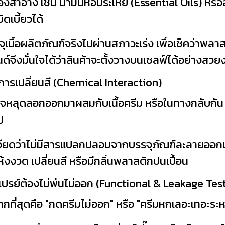
งสำอาง เช่น น้ำมันหอมระเหย (Essential Oils) หรือ
เบี้ยวได้
รจุเนื้อผลิตภัณฑ์จริงไปผ่านสภาวะเร่ง เพื่อเช็คว่าพล
ด์จึงมั่นใจได้ว่าสินค้าจะตั้งวางบนเชลฟ์ได้อย่างสวย
ละการเปลี่ยนสี (Chemical Interaction)
จหลุดลอกออกมาผสมกับเนื้อครีม หรือในทางกลับกัน เ
ป
เอียดว่าไม่มีสารแปลกปลอมจากบรรจุภัณฑ์ละลายออก
ห้งงวด เปลี่ยนสี หรือมีกลิ่นพลาสติกปนเปื้อน
น สเปรย์ต้องไม่พ่นไม่ออก (Functional & Leakage Tes
ที่สุดคือ "กดครีมไม่ออก" หรือ "ครีมหกเลอะเทอะระห