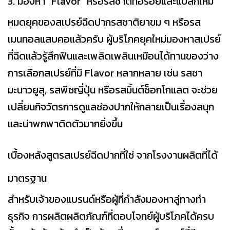
3. มองหา "Flavor" หรือรสชาติที่อร่อยและแปลกใหม่
หมดยุคของสเปรย์ฉีดปากรสชาติยาขม ๆ หรือรส
เมนทอลแสบคอแล้วครับ ผู้บริโภคยุคใหม่มองหาสเปรย์
ที่ฉีดแล้วรู้สึกฟินและเพลิดเพลินเหมือนได้ทานของว่าง
การเลือกสเปรย์ที่มี Flavor หลากหลาย เช่น รสชา
มะนาวยูสุ, รสพีชญี่ปุ่น หรือรสมิ้นต์ช็อกโกแลต จะช่วย
เปลี่ยนกิจวัตรการดูแลช่องปากให้กลายเป็นเรื่องสนุก
และน่าพกพาติดตัวมากยิ่งขึ้น
เบื้องหลังสูตรสเปรย์ฉีดปากที่ใช่ จากโรงงานผลิตที่ได้
มาตรฐาน
สำหรับเจ้าของแบรนด์หรือผู้ที่กำลังมองหาลู่ทางทำ
ธุรกิจ การผลิตผลิตภัณฑ์ที่ตอบโจทย์ผู้บริโภคได้ครบ