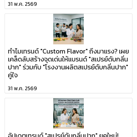
31 พ.ค. 2569
ทำไมเทรนด์ "Custom Flavor" ถึงมาแรง? เผย
เคล็ดลับสร้างจุดเด่นให้แบรนด์ "สเปรย์ดับกลิ่น
ปาก" ร่วมกับ "โรงงานผลิตสเปรย์ดับกลิ่นปาก"
คู่ใจ
31 พ.ค. 2569
อัปเดตเทรนด์ "สเปรย์ดับกลิ่นปาก" ยุคใหม่!