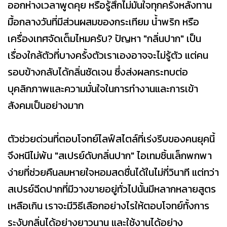
ออกห่างเวลาพูดคุย หรือรู้สึกไม่มั่นใจทุกครั้งหลังทาน
มื้อกลางวันที่มีส่วนผสมของกระเทียม น้ำพริก หรือ
เครื่องเทศจัดเต็มไหมครับ? ปัญหา "กลิ่นปาก" เป็น
เรื่องใกล้ตัวที่บางครั้งตัวเราเองอาจจะไม่รู้ตัว แต่คน
รอบข้างกลับได้กลิ่นชัดเจน ซึ่งส่งผลกระทบต่อ
บุคลิกภาพและความมั่นใจในการทำงานและการเข้า
สังคมเป็นอย่างมาก
ตัวช่วยด่วนที่ตอบโจทย์ไลฟ์สไตล์ที่เร่งรีบของคนยุคนี้
จึงหนีไม่พ้น "สเปรย์ดับกลิ่นปาก" ไอเทมชิ้นเล็กพกพา
ง่ายที่ช่วยคืนลมหายใจหอมสดชื่นได้ในไม่กี่วินาที แต่ทว่า
สเปรย์ฉีดปากที่มีวางขายอยู่ทั่วไปนั้นมีหลากหลายสูตร
เหลือเกิน เราจะมีวิธีเลือกอย่างไรให้ตอบโจทย์ทั้งการ
ระงับกลิ่นได้อย่างยาวนาน และใช้งานได้อย่าง