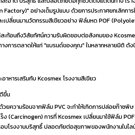
สะอาด บริสุทธิ์ และปลอดภัยต่อทุกชีวิตตั้งแต่ต้นทาง เราจ
Factory)" อย่างเต็มรูปแบบ ด้วยการประกาศยกเลิกการใ
ะเปลี่ยนมานวัตกรรมสีเขียวอย่าง ฟิล์มหด POF (Polyole
งแต่สะท้อนถึงวิสัยทัศน์ความรับผิดชอบต่อสังคมของ Kcosme
ทางการตลาดให้แก่ "แบรนด์ของคุณ" ในหลากหลายมิติ ดังนี
ละอาหารเสริมกับ Kcosmex โรงงานสีเขียว
ีขึ้น
าด้วยความร้อนจากฟิล์ม PVC จะทำให้เกิดการปล่อยก๊าซพิษ
ะเร็ง (Carcinogen) การที่ Kcosmex เปลี่ยนมาใช้ฟิล์ม POF
อบโรงงานบริสุทธิ์ ปลอดภัยต่อสุขภาพของพนักงานในไลน์ผ