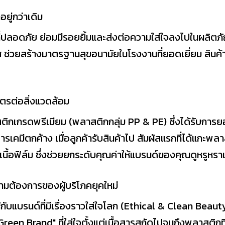
ู่กว่าเดิม
่ปลอดภัย ย่อมมีรอยยิ้มและส่งต่อความใส่ใจลงไปในผลิตภัณ
วยสร้างมาตรฐานสุขอนามัยในโรงงานที่ยอดเยี่ยม สินค้าข
ิตรต่อสิ่งแวดล้อม
สติกเกรดพรีเมียม (พลาสติกกลุ่ม PP & PE) ซึ่งได้รับกา
รเคมีตกค้าง เมื่อลูกค้ารับสินค้าไป สัมผัสแรกที่ได้แกะพล
เนื้อฟิล์ม ซึ่งช่วยยกระดับคุณค่าให้แบรนด์ของคุณดูหรูหรา
ามต้องการของผู้บริโภคยุคใหม่
าให้กับแบรนด์ที่มีเรื่องราวใส่ใจโลก (Ethical & Clean Bea
n Brand" ที่ใส่ใจตั้งแต่เนื้อสารสกัดไปจนถึงพลาสติกที่ใ