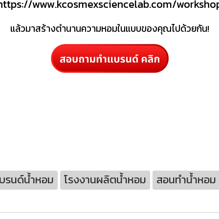
https://www.kcosmexsciencelab.com/worksho
แล้วมาสร้างตำนานความหอมในแบบของคุณไปด้วยกัน!
แบรนด์น้ำหอม
โรงงานผลิตน้ำหอม
สอนทำน้ำหอม