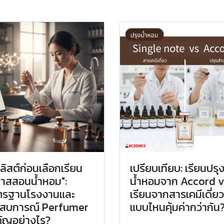
คลิสต์ก่อนเลือกเรียน
เปรียบเทียบ: เรียนปรุ
าสสอนน้ำหอม":
น้ำหอมจาก Accord v
ตรฐานโรงงานและ
เรียนจากสารเคมีเดี่ยว
ะสบการณ์ Perfumer
แบบไหนคุ้มค่ากว่ากัน
ัญอย่างไร?