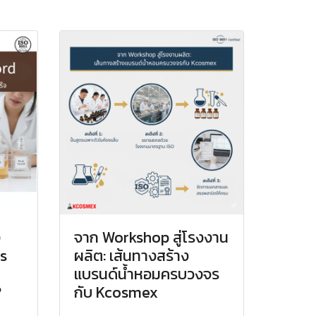
ง
จาก Workshop สู่โรงงาน
s
ผลิต: เส้นทางสร้าง
แบรนด์น้ำหอมครบวงจร
?
กับ Kcosmex