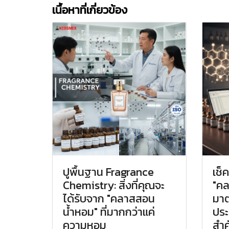
เนื้อหาที่เกี่ยวข้อง
ปูพื้นฐาน Fragrance
เช็
Chemistry: สิ่งที่คุณจะ
"คล
ได้รับจาก "คลาสสอน
มา
น้ำหอม" ที่มากกว่าแค่
ปร
ความหอม
สำค