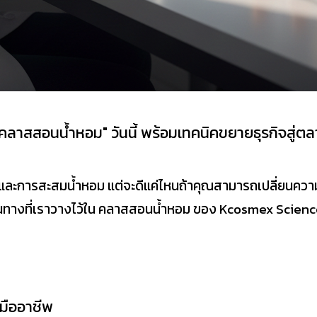
น "คลาสสอนน้ำหอม" วันนี้ พร้อมเทคนิคขยายธุรกิจสู่ต
ะการสะสมน้ำหอม แต่จะดีแค่ไหนถ้าคุณสามารถเปลี่ยนความหล
วยเส้นทางที่เราวางไว้ใน คลาสสอนน้ำหอม ของ Kcosmex Sc
 มืออาชีพ