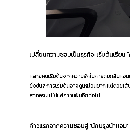
เปลี่ยนความชอบเป็นธุรกิจ: เริ่มต้นเรีย
หลายคนเริ่มต้นจากความรักในการดมกลิ่นหอมแล
ยั่งยืน? การเริ่มต้นอาจดูเหมือนยาก แต่ด้
สากลจะไม่ใช่แค่ความฝันอีกต่อไป
ก้าวแรกจากความชอบสู่ 'นักปรุงน้ำหอม'