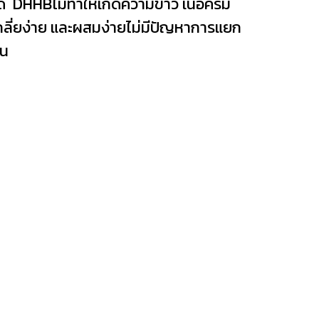
ด้ DHHBไม่ทำให้เกิดความขาว เนื้อครีม
กลี่ยง่าย และผสมง่ายไม่มีปัญหาการแยก
้น