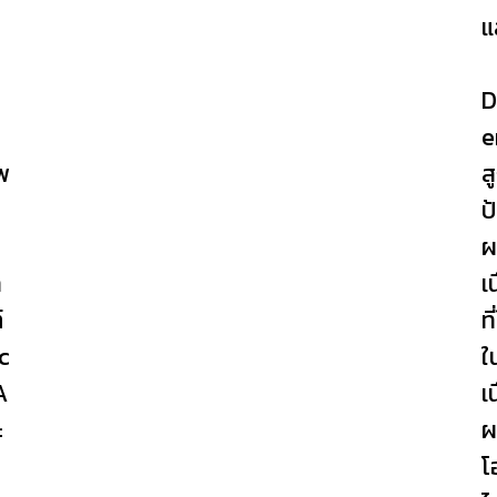
แ
D
e
พ
ส
ป
ผ
า
เ
์
ท
nc
ใ
A
เ
ะ
ผ
โ