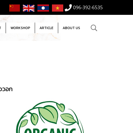
096-392-6535
T
WORKSHOP
ARTICLE
ABOUT US
าววอก