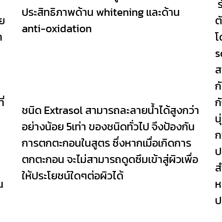
ร
ประสิทธิภาพด้าน whitening และด้าน
วย
ต
anti-oxidation
า
โ
s
ๆ
ส
ก
่
ก
ชนิด Extrasol สามารถละลายน้ำได้สูงกว่า
น
อย่างน้อย 5เท่า ของชนิดทั่วไป จึงป้องกัน
ก
การตกตะกอนในสูตร ซึ่งหากเมื่อเกิดการ
ป
ตกตะกอน จะไม่สามารถดูดซึมเข้าสู่ผิวเพื่อ
ส
ให้ประโยชน์ใดๆต่อผิวได้
น
ห
ป