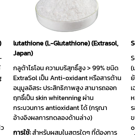
)
lutathione (L-Glutathione) (Extrasol,
S
Japan)
-
S
้
กลูต้าไธโอน ความบริสุทธิ์สูง > 99% ชนิด
(
g
ExtraSol เป็น Anti-oxidant หรือสารต้าน
ย
อนุมูลอิสระ ประสิทธิภาพสูง สามารถออก
เ
ฤทธิ์เป็น skin whitenning ผ่าน
ห
กระบวนการ antioxidant ได้ (กรุณา
ร
อ้างอิงผลการทดลองด้านล่าง)
ข
ิว
o
การใช้:
สำหรับผสมในสูตรใดๆ ที่ต้องการ