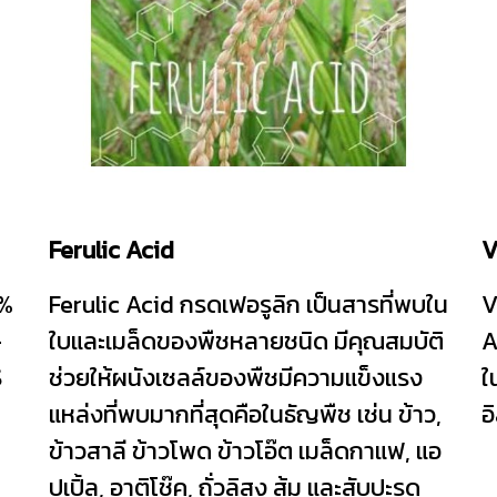
Ferulic Acid
V
8%
Ferulic Acid กรดเฟอรูลิก เป็นสารที่พบใน
V
-
ใบและเมล็ดของพืชหลายชนิด มีคุณสมบัติ
A
S
ช่วยให้ผนังเซลล์ของพืชมีความแข็งแรง
ใ
แหล่งที่พบมากที่สุดคือในธัญพืช เช่น ข้าว,
อ
ข้าวสาลี ข้าวโพด ข้าวโอ๊ต เมล็ดกาแฟ, แอ
ปเปิ้ล, อาติโช๊ค, ถั่วลิสง ส้ม และสับปะรด