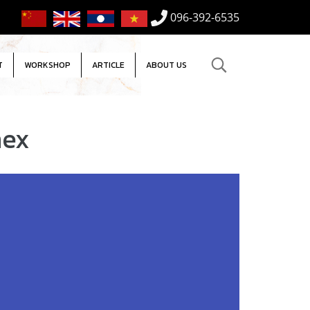
096-392-6535
T
WORKSHOP
ARTICLE
ABOUT US
mex