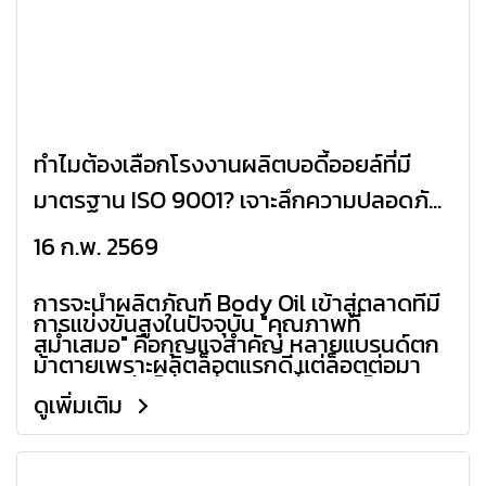
ทำไมต้องเลือกโรงงานผลิตบอดี้ออยล์ที่มี
มาตรฐาน ISO 9001? เจาะลึกความปลอดภัย
ที่เจ้าของแบรนด์ต้องรู้
16 ก.พ. 2569
การจะนำผลิตภัณฑ์ Body Oil เข้าสู่ตลาดที่มี
การแข่งขันสูงในปัจจุบัน "คุณภาพที่
สม่ำเสมอ" คือกุญแจสำคัญ หลายแบรนด์ตก
ม้าตายเพราะผลิตล็อตแรกดี แต่ล็อตต่อมา
คุณภาพกลับไม่คงที่ ปัญหานี้จะหมดไปหาก
ดูเพิ่มเติม
คุณเลือกผลิตกับ Kcosmex โรงงานที่ได้
รับรองมาตรฐาน ISO 9001