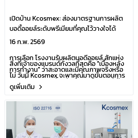
เปิดบ้าน Kcosmex: ส่องมาตรฐานการผลิต
บอดี้ออยล์ระดับพรีเมียมที่คุณไว้วางใจได้
16 ก.พ. 2569
การเลือก โรงงานรับผลิตบอดี้ออยล์ สักแห่ง
สิ่งที่เจ้าของแบรนด์กังวลที่สุดคือ "เบื้องหลัง
การทำงาน" ว่าสะอาดและมีคุณภาพจริงหรือ
ไม่ วันนี้ Kcosmex จะพาคุณมาดูขั้นตอนการ
ผลิตที่ผสมผสานทั้งนวัตกรรมและความใส่ใจ
ดูเพิ่มเติม
เพื่อให้ได้ Body Oil ที่ดีที่สุดสำหรับแบรนด์
ของคุณ