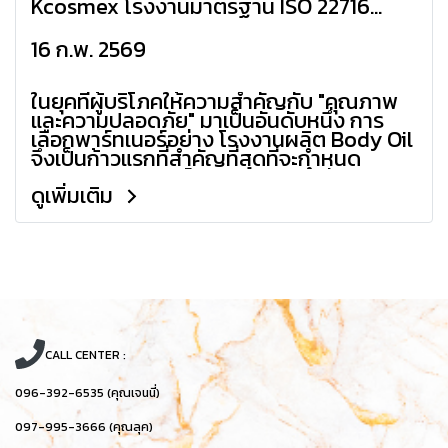
Kcosmex โรงงานมาตรฐาน ISO 22716
ระดับสากล
16 ก.พ. 2569
ในยุคที่ผู้บริโภคให้ความสำคัญกับ "คุณภาพ
และความปลอดภัย" มาเป็นอันดับหนึ่ง การ
เลือกพาร์ทเนอร์อย่าง โรงงานผลิต Body Oil
จึงเป็นก้าวแรกที่สำคัญที่สุดที่จะกำหนด
ทิศทางของแบรนด์คุณ หากคุณกำลังมองหา
ดูเพิ่มเติม
โรงงานที่ไม่ได้แค่ผลิตได้ แต่ต้องผลิตได้ "ดี"
และ "มีมาตรฐาน" Kcosmex คือคำตอบที่คุณ
ตามหาครับ
CALL CENTER :
096-392-6535 (คุณเจนนี่)
097-995-3666 (คุณลุค)