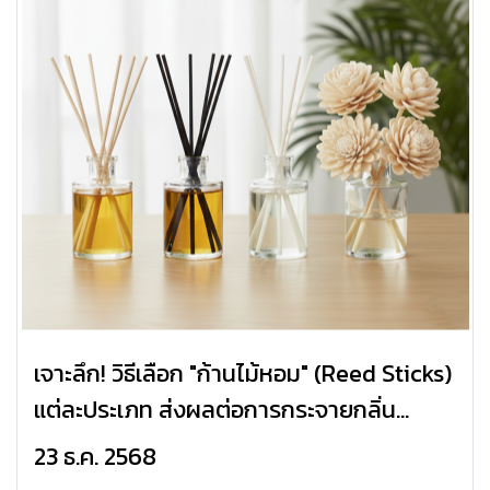
เจาะลึก! วิธีเลือก "ก้านไม้หอม" (Reed Sticks)
แต่ละประเภท ส่งผลต่อการกระจายกลิ่น
อย่างไร?
23 ธ.ค. 2568