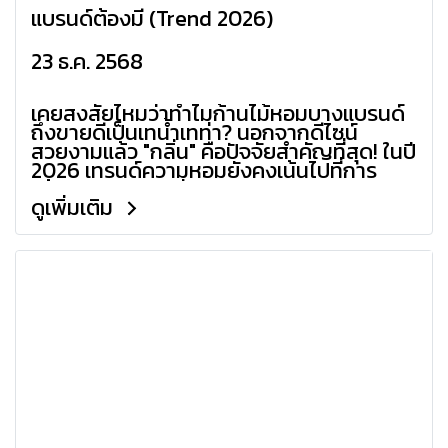
แบรนด์ต้องมี (Trend 2026)
23 ธ.ค. 2568
เคยสงสัยไหมว่าทำไมก้านไม้หอมบางแบรนด์
ถึงขายดีเป็นเทน้ำเทท่า? นอกจากดีไซน์
สวยงามแล้ว "กลิ่น" คือปัจจัยสำคัญที่สุด! ในปี
2026 เทรนด์ความหอมยังคงเน้นไปที่การ
สร้างบรรยากาศผ่อนคลาย, ความหรูหรา และ
ดูเพิ่มเติม
ความรู้สึกใกล้ชิดธรรมชาติวันนี้เราจะมาเปิดลิ
สต์ 10 กลิ่นยอดฮิตที่เจ้าของแบรนด์ Diffuser
ไม่ควรพลาด เพื่อเพิ่มยอดขายและสร้างการ
จดจำให้แบรนด์ของคุณ!