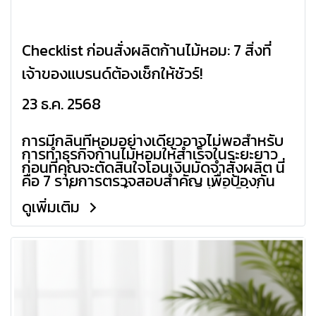
Checklist ก่อนสั่งผลิตก้านไม้หอม: 7 สิ่งที่
เจ้าของแบรนด์ต้องเช็กให้ชัวร์!
23 ธ.ค. 2568
การมีกลิ่นที่หอมอย่างเดียวอาจไม่พอสำหรับ
การทำธุรกิจก้านไม้หอมให้สำเร็จในระยะยาว
ก่อนที่คุณจะตัดสินใจโอนเงินมัดจำสั่งผลิต นี่
คือ 7 รายการตรวจสอบสำคัญ เพื่อป้องกัน
ปัญหาที่อาจเกิดขึ้นตามมา และมั่นใจได้ว่า
ดูเพิ่มเติม
สินค้าของคุณจะออกมาดีที่สุดครับ