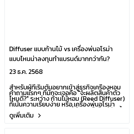
Diffuser แบบก้านไม้ vs เครื่องพ่นอโรม่า
แบบไหนน่าลงทุนทำแบรนด์มากกว่ากัน?
23 ธ.ค. 2568
สำหรับผู้ที่เริ่มต้นอยากเข้าสู่ธุรกิจเครื่องหอม
คำถามแรกๆ ที่มักจะเจอคือ "จะผลิตสินค้าตัว
ไหนดี?" ระหว่าง ก้านไม้หอม (Reed Diffuser)
ที่เน้นความเรียบง่าย หรือ เครื่องพ่นอโรม่า
(Ultrasonic Diffuser) ที่เน้นเทคโนโลยี วันนี้
ดูเพิ่มเติม
เราจะมากางข้อเท็จจริงในมุมมองของนัก
ธุรกิจให้ดูกันครับ