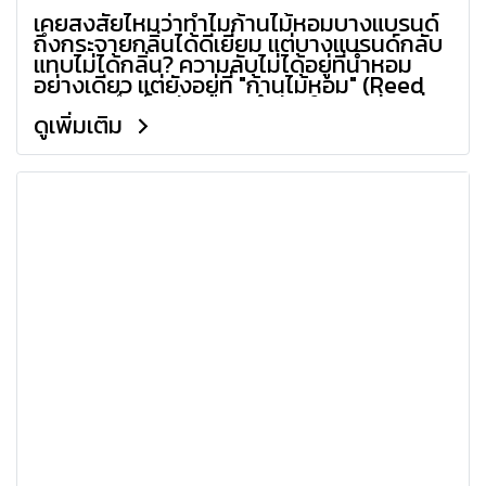
เคยสงสัยไหมว่าทำไมก้านไม้หอมบางแบรนด์
ถึงกระจายกลิ่นได้ดีเยี่ยม แต่บางแบรนด์กลับ
แทบไม่ได้กลิ่น? ความลับไม่ได้อยู่ที่น้ำหอม
อย่างเดียว แต่ยังอยู่ที่ "ก้านไม้หอม" (Reed
Sticks) ซึ่งเป็นตัวกลางสำคัญในการส่งกลิ่น
ดูเพิ่มเติม
วันนี้เราจะพาไปทำความรู้จักก้านไม้แต่ละ
ประเภท เพื่อให้คุณเลือกใช้ได้อย่างเหมาะสม
และสร้างแบรนด์ที่โดดเด่นครับ