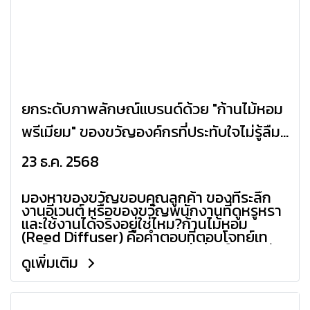
ยกระดับภาพลักษณ์แบรนด์ด้วย "ก้านไม้หอม
พรีเมียม" ของขวัญองค์กรที่ประทับใจไม่รู้ลืม
(Corporate Gifts)
23 ธ.ค. 2568
มองหาของขวัญขอบคุณลูกค้า ของที่ระลึก
งานอีเวนต์ หรือของขวัญพนักงานที่ดูหรูหรา
และใช้งานได้จริงอยู่ใช่ไหม?ก้านไม้หอม
(Reed Diffuser) คือคำตอบที่ตอบโจทย์เท
รนด์ Wellness และการตกแต่งบ้านในปัจจุบัน
ดูเพิ่มเติม
เปลี่ยนจากของขวัญทั่วไป ให้กลายเป็น "ความ
ทรงจำที่หอมละมุน" ในทุกครั้งที่ลูกค้าได้กลิ่น