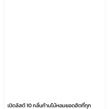
เปิดลิสต์ 10 กลิ่นก้านไม้หอมยอดฮิตที่ทุก