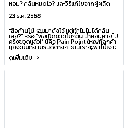
หอม? กลิ่นหมดไว? และวิธีแก้ไขจากผู้ผลิต
23 ธ.ค. 2568
"ซื้อก้านไม้หอมมาตั้งไว้ แต่ทำไมไม่ได้กลิ่น
เลย?" หรือ "พึ่งเปิดขวดไม่กี่วัน น้ำหอมหายไป
ครึ่งขวดแล้ว!" นี่คือ Pain Point ใหญ่ที่ลูกค้า
มักจะบ่นถึงแบรนด์ต่างๆ วันนี้เราจะพาไปเจาะ
ลึกสาเหตุจากมุมมองของโรงงานผู้ผลิต
ดูเพิ่มเติม
พร้อมวิธีแก้ไขที่จะช่วยให้แบรนด์ของคุณ
ครองใจลูกค้าได้ยาวนานครับ