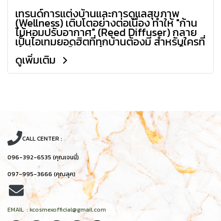
เทรนด์การแต่งบ้านและการดูแลสุขภาพ
(Wellness) เติบโตอย่างต่อเนื่อง ทำให้ "ก้าน
ไม้หอมปรับอากาศ" (Reed Diffuser) กลาย
เป็นไอเทมยอดฮิตที่ทุกบ้านต้องมี สำหรับใครที่
กำลังมองหาโอกาสทางธุรกิจและอยากเป็น
ดูเพิ่มเติม
เจ้าของแบรนด์เครื่องหอม วันนี้เราจะพาไปดู
ขั้นตอนการสร้างแบรนด์ตั้งแต่ศูนย์จนถึงวันที่
สินค้าวางขายแบบละเอียดครับ
CALL CENTER :
096-392-6535 (คุณเจนนี่)
097-995-3666 (คุณลุค)
EMAIL : kcosmexofficial@gmail.com