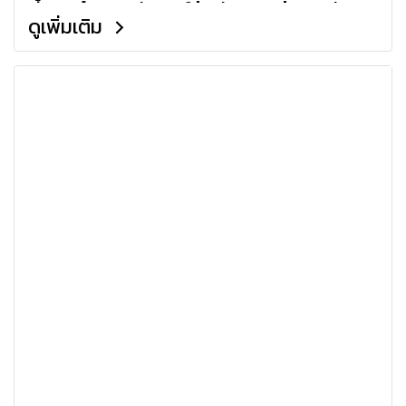
นี้เราจะมากางตัวเลขให้ดูกันแบบเน้นๆ ครับ
ดูเพิ่มเติม